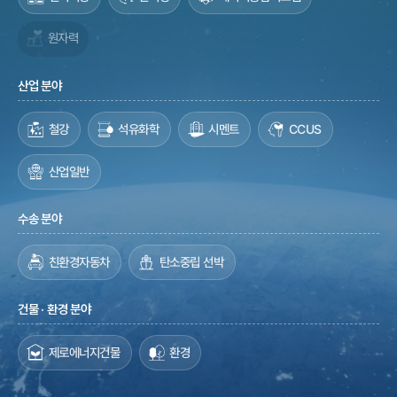
원자력
산업 분야
철강
석유화학
시멘트
CCUS
산업일반
수송 분야
친환경자동차
탄소중립 선박
건물 · 환경 분야
제로에너지건물
환경