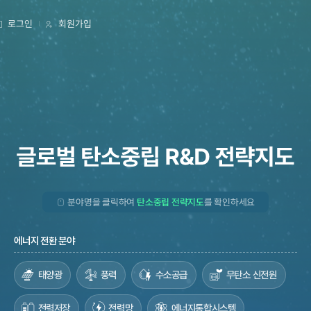
로그인
회원가입
분야명을 클릭하여
탄소중립 전략지도
를 확인하세요
에너지 전환 분야
태양광
풍력
수소공급
무탄소 신전원
전력저장
전력망
에너지통합시스템