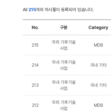
All
215
개의 게시물이 등록되어 있습니다.
No.
구분
Category
보도자료
국외 기후기술
목록
215
MDB
사업
-
번호,
국내 기후기술
구분,
214
국내 기타
사업
분류,
제목,
등록일,
국내 기후기술
213
국내 기타
조회수
사업
국외 기후기술
212
MDB
사업