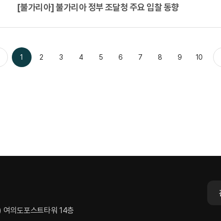
[불가리아] 불가리아 정부 조달청 주요 입찰 동향
1
2
3
4
5
6
7
8
9
10
전
동) 여의도포스트타워 14층