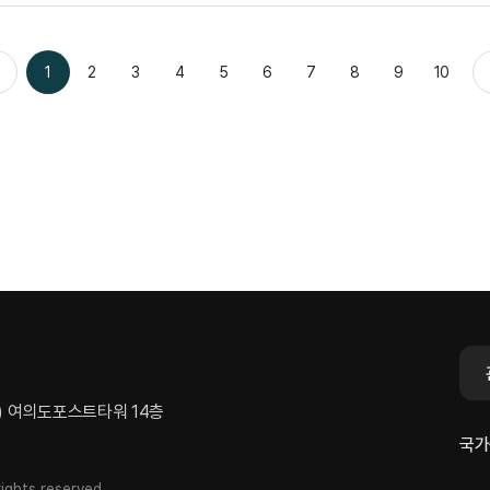
1
2
3
4
5
6
7
8
9
10
전
동) 여의도포스트타워 14층
국가
ights reserved.