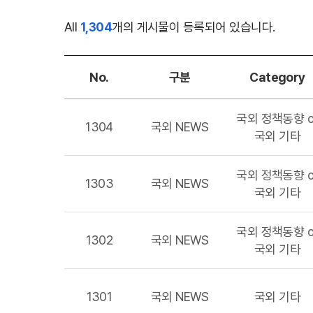
All
1,304
개의 게시물이 등록되어 있습니다.
No.
구분
Category
국내외
국외 정책동향 o
기후기술
1304
국외 NEWS
국외 기타
사업
목록
국외 정책동향 o
-
1303
국외 NEWS
국외 기타
번호,
구분,
분류,
국외 정책동향 o
1302
국외 NEWS
제목,
국외 기타
등록일,
조회수
1301
국외 NEWS
국외 기타